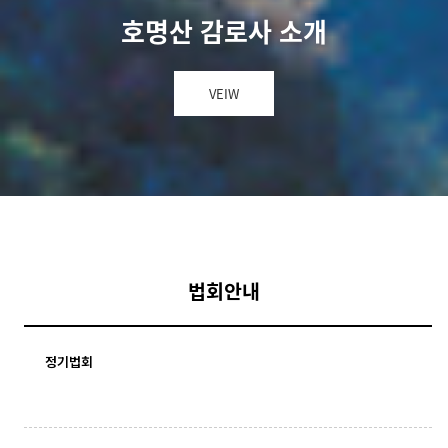
호명산 감로사 소개
VEIW
법회안내
정기법회
구 분