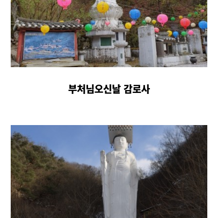
보름법회
매월 음력 15일
오전 11시
관음재일
부처님오신날 감로사
매월 음력 24일
오전 11시