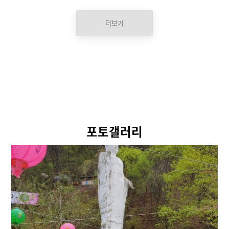
날 짜
시 간
더보기
정기법회
매월 음력 초하루 보름
오전 11시
약사재일
포토갤러리
매월 음력 8일
오후 6시
지장재일
매월 음력 18일
오전 11시