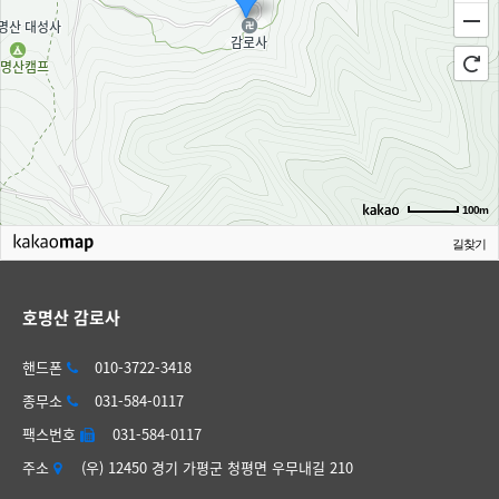
100m
길찾기
호명산 감로사
핸드폰
010-3722-3418
종무소
031-584-0117
팩스번호
031-584-0117
주소
(우) 12450 경기 가평군 청평면 우무내길 210