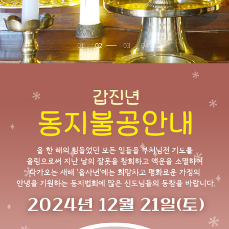
01
02
03
04