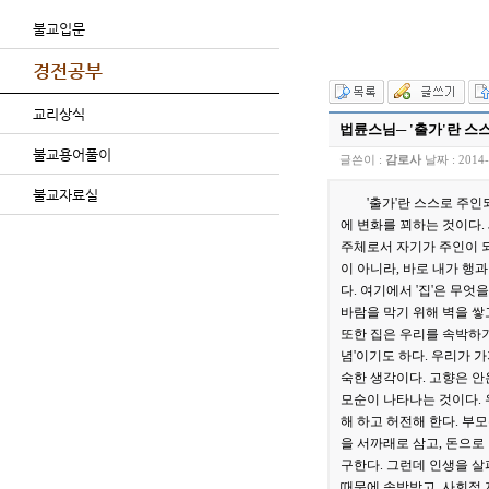
불교입문
경전공부
교리상식
법륜스님─ '출가'란 스
불교용어풀이
글쓴이 :
감로사
날짜 :
2014-
불교자료실
'출가'란 스스로 주
에 변화를 꾀하는 것이다.
주체로서 자기가 주인이 되
이 아니라, 바로 내가 행
다. 여기에서 '집'은 무
바람을 막기 위해 벽을 쌓
또한 집은 우리를 속박하기도
념'이기도 하다. 우리가 
숙한 생각이다. 고향은 안
모순이 나타나는 것이다. 
해 하고 허전해 한다. 부
을 서까래로 삼고, 돈으로
구한다. 그런데 인생을 살
때문에 속박받고, 사회적